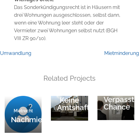
Das Sonderkündigungsrecht ist in Häusern mit
drei Wohnungen ausgeschlossen, selbst dann,
wenn eine Wohnung leer steht oder der
Vermieter zwei Wohnungen selbst nutzt (BGH
VIII ZR 90/10).
Beitragsnavigation
Umwandlung
Mietminderung
Related Projects
BGH-Urteil
BGH-Urteil
Verpasste
Keine
Chance
Amtshaftung
Mietrecht
Nachmieter