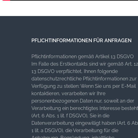
PFLICHTINFORMATIONEN FÜR ANFRAGEN
Pflichtinformationen gemäß Artikel 13 DSGVO
Im Falle des Erstkontakts sind wir gemäß Art. 12
13 DSGVO verpflichtet, Ihnen folgende
datenschutzrechtliche Pflichtinformationen zur
Verfügung zu stellen: Wenn Sie uns per E-Mail
kontaktieren, verarbeiten wir Ihre
personenbezogenen Daten nur, soweit an der
Verarbeitung ein berechtigtes Interesse besteh
(Art. 6 Abs. 1 lit. f DSGVO), Sie in die
Datenverarbeitung eingewilligt haben (Art. 6 Ab
1 lit. a DSGVO), die Verarbeitung für die
Anbahnung, Begründung, inhaltliche