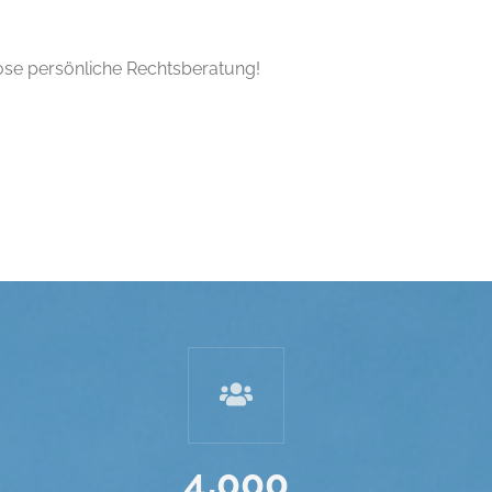
lose persönliche Rechtsberatung!
,
4
0
0
0