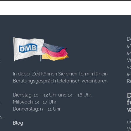
D
e.
er
V
,
v
In dieser Zeit können Sie einen Termin für ein
e
Beratungsgespräch telefonisch vereinbaren.
R
D
Dienstag: 10 – 12 Uhr und 14 – 18 Uhr,
f
Mittwoch: 14 -17 Uhr
t
w
Donnerstag: 9 – 11 Uhr
s.
u
Blog
V