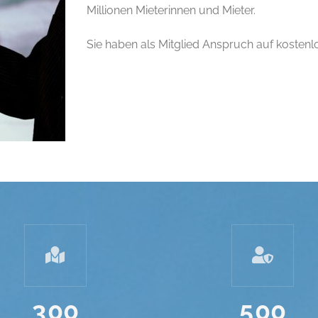
Millionen Mieterinnen und Mieter.
Sie haben als Mitglied Anspruch auf kosten
3
0
0
5
0
0