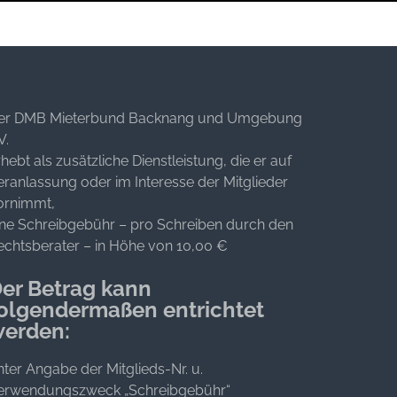
er DMB Mieterbund Backnang und Umgebung
V.
hebt als zusätzliche Dienstleistung, die er auf
eranlassung oder im Interesse der Mitglieder
ornimmt,
ine Schreibgebühr – pro Schreiben durch den
echtsberater – in Höhe von 10,00 €
er Betrag kann
olgendermaßen entrichtet
erden:
nter Angabe der Mitglieds-Nr. u.
erwendungszweck „Schreibgebühr“