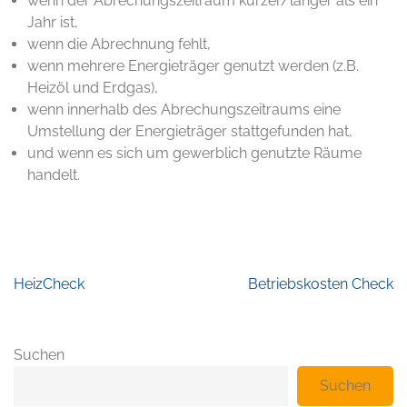
wenn der Abrechungszeitraum kürzer/länger als ein
Jahr ist,
wenn die Abrechnung fehlt,
wenn mehrere Energieträger genutzt werden (z.B.
Heizöl und Erdgas),
wenn innerhalb des Abrechungszeitraums eine
Umstellung der Energieträger stattgefunden hat,
und wenn es sich um gewerblich genutzte Räume
handelt.
Beitragsnavigation
HeizCheck
Betriebskosten Check
Suchen
Suchen