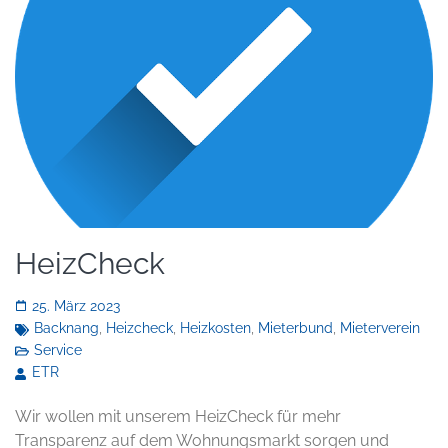
HeizCheck
25. März 2023
Backnang
,
Heizcheck
,
Heizkosten
,
Mieterbund
,
Mieterverein
Service
ETR
Wir wollen mit unserem HeizCheck für mehr
Transparenz auf dem Wohnungsmarkt sorgen und