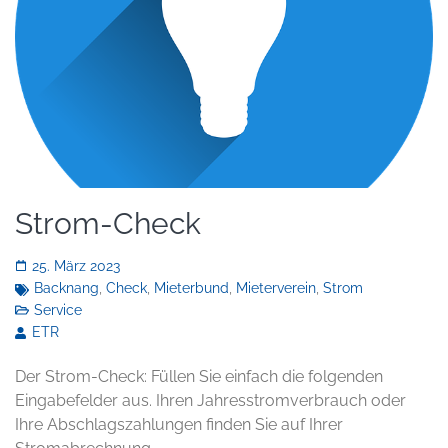
Strom-Check
25. März 2023
Backnang
,
Check
,
Mieterbund
,
Mieterverein
,
Strom
Service
ETR
Der Strom-Check: Füllen Sie einfach die folgenden
Eingabefelder aus. Ihren Jahresstromverbrauch oder
Ihre Abschlagszahlungen finden Sie auf Ihrer