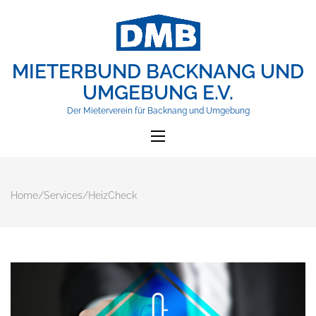
MIETERBUND BACKNANG UND
UMGEBUNG E.V.
Der Mieterverein für Backnang und Umgebung
Home
/
Services
/
HeizCheck